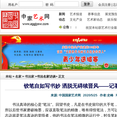
用名户
密 码
会员注册
|
忘
新闻
艺术报道
赛事信息
展览预
动态
文化产业
艺术家动态
娱乐报
公告：
本站欢迎艺术家宣传投放！
祝贺本站获艺术行业最
本站
>
名家
>
书法家
>书法名家访谈> 正文
铰笔自如写书妙 洒脱无碍续晋风——记
来源:
中国国家艺术网
2020/5/25
作者:
史峰
地
书法真谛的核心是“笔法”。回望书史，凡是在书史留印的大手笔
所以后世书家磨砺翰墨，应该直取笔法的精微，唯有得悟笔法，方可
志达就是笔法真诀的觉悟者，他的书法在笔法精微的运行中，时生笔