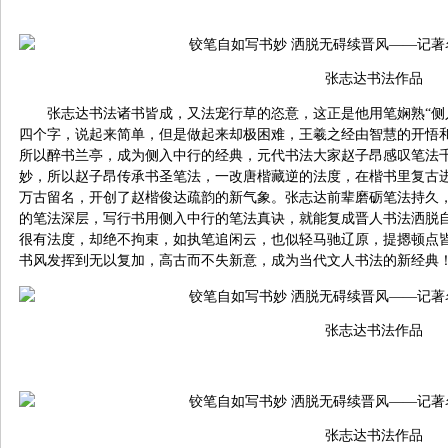
张志达书法作品
张志达书法诸书皆成，又法宠行草的恣意，这正是他用笔娴熟“侧
四个字，说起来简单，但是做起来却极困难，王羲之经由智慧的开悟
所以醉书兰亭，成为侧入中行的经典，元代书法大家赵子昂感叹笔法千
妙，所以赵子昂传承书圣笔法，一改唐楷藏逆的法度，在楷书里复古
万古留名，开创了赵楷俊达疏韵的新气象。张志达前辈磨砺笔法持久
的笔法深层，写行书用侧入中行的笔法真诀，就能复成晋人书法洒脱
很有法度，却绝不拘束，如执笔追闲云，也似轻马驰辽原，提摁顿点
书风发挥到无以复加，高古而不失新意，成为当代文人书法的新经典
张志达书法作品
张志达书法作品