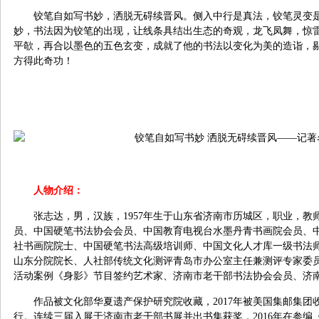
铰笔自如写书妙，洒脱无碍续晋风。侧入中行是真法，铰笔灵变
妙，书法因为铰笔的出现，让线条具结出生态的奇观，龙飞凤舞，惊
平欹，再合以墨色的五色玄变，成就了他的书法以变化为美的造诣，
方得此奇功！
人物介绍：
张志达，男，汉族，1957年生于山东省济南市历城区，职业，
员、中国硬笔书法协会会员、中国教育电视台水墨丹青书画院会员、
社书画院院士、中国硬笔书法高级培训师、中国文化人才库一级书法
山东分院院长、人社部传统文化测评青岛市办公室主任兼测评专家委
活动案例《身影》节目签约艺术家、济南市老干部书法协会会员、济
作品被文化部华夏遗产保护研究院收藏，2017年被美国集邮集
行。连续三届入展于济南市老干部书展并出书集获奖，2016年在参