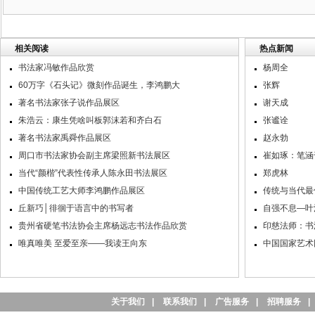
相关阅读
热点新闻
书法家冯敏作品欣赏
杨周全
60万字《石头记》微刻作品诞生，李鸿鹏大
张辉
著名书法家张子说作品展区
谢天成
朱浩云：康生凭啥叫板郭沫若和齐白石
张谧诠
著名书法家禹舜作品展区
赵永勃
周口市书法家协会副主席梁照新书法展区
崔如琢：笔涵
当代“颜楷”代表性传承人陈永田书法展区
郑虎林
中国传统工艺大师李鸿鹏作品展区
传统与当代最
丘新巧│徘徊于语言中的书写者
自强不息—叶
贵州省硬笔书法协会主席杨远志书法作品欣赏
印慈法师：书
唯真唯美 至爱至亲——我读王向东
中国国家艺术
关于我们
|
联系我们
|
广告服务
|
招聘服务
|