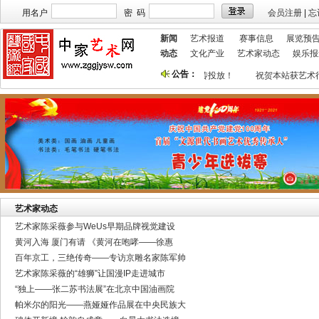
用名户
密 码
会员注册
|
忘
新闻
艺术报道
赛事信息
展览预
动态
文化产业
艺术家动态
娱乐报
公告：
本站欢迎艺术家宣传投放！
祝贺本站获艺术
艺术家动态
艺术家陈采薇参与WeUs早期品牌视觉建设
黄河入海 厦门有请 《黄河在咆哮——徐惠
百年京工，三绝传奇——专访京雕名家陈军帅
艺术家陈采薇的“雄狮”让国漫IP走进城市
“独上——张二苏书法展”在北京中国油画院
帕米尔的阳光——燕娅娅作品展在中央民族大