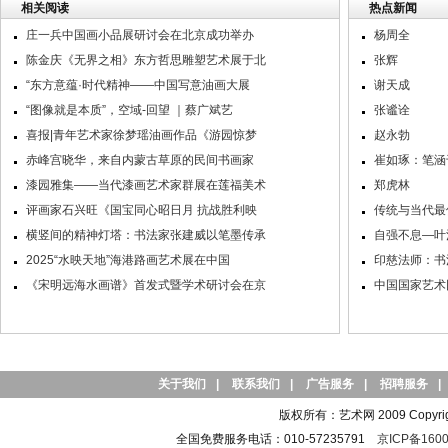
相关阅读
热点新闻
庄一兵中国画小品展研讨会在北京成功举办
杨周全
陈金庆《无界之相》东方哲思雕塑艺术展于北
张辉
“东方意蕴·时代精神——中国写意油画大展
谢天成
“图像就是本质”，空域-回望 ｜蔡广斌艺
张谧诠
喜报|青年艺术家徐梦瑶油画作品《游园惊梦
赵永勃
赤峰宫晓华，来自内蒙古草原的民间书画家
崔如琢：笔涵
漆园雅集——当代漆画艺术家群展在莲福美术
郑虎林
评画家石兴旺《国宝同心昭日月 抗战胜利映
传统与当代最
横竖间的精神灯塔：书法家张建威以笔墨传承
自强不息—叶
2025“水映天地”海港路画艺术展在中国
印慈法师：书
《宋明远海水画谱》首发式暨学术研讨会在京
中国国家艺术
关于我们
|
联系我们
|
广告服务
|
招聘服务
|
版权所有：艺术网 2009 Copyright 
全国免费服务电话：010-57235791
京ICP备1600