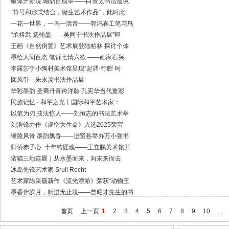
破体开新境 翰韵自成章——白景太书法造境
“符号和形式结合，诞生艺术作品”，此时此
一花一世界，一鸟一清音——郭鸿春工笔花鸟
“承祖武 扬翰墨——吴同宁书法作品展”即
王画《自然倒置》艺术展登陆柏林 探讨个体
墨绘人间百态 笔诉七情六欲 ——画家石兴
李露莎于小陶村美术馆呈现“起调·行腔·时
回风引—朱永灵书法作品展
华彩墨韵 圣裔丹青跨洋脉 孔宪华当代重彩
民族记忆 · 和平之光丨国际和平艺术家：
以笔为刃.技法惊人——刘恒志的书法艺术举
刘浩锋力作《虚空大生命》入选2025荣宝
锺陵风骨 墨韵飘香——进贤县举办万小强书
归侨赤子心 十年铸匠魂——王立鹏美术馆开
蛮猫三地连展｜从水墨而来，向未来而去
冰岛先锋艺术家 Sruli Recht
艺术家陈采薇新作《流光漂游》荣获“动物王
墨香伴岁月，精进无止境——曾昭才先生的书
首页
上一页
1
2
3
4
5
6
7
8
9
10
...