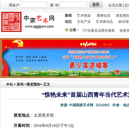
用名户
密 码
会员注册
|
忘
新闻
艺术报道
赛事信息
展览预
动态
文化产业
艺术家动态
娱乐报
公告：
本站欢迎艺术家宣传投放！
祝贺本站获艺术行业最具品牌价值奖
祝贺本
本站
>
新闻
>展览预告> 正文
“惊艳未来”首届山西青年当代艺
来源:
中国国家艺术网
2016/8/2
作者:
地点
展览地点
：太原美术馆
开幕时间
：2016年8月10日下午3点