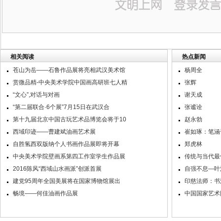
相关阅读
热点新闻
苍山为岳——石鲁作品展将亮相武汉美术馆
杨周全
赏微品精-中央美术学院中国画高研班七人精
张辉
“文心”,对话与对画
谢天成
“第二届联合·6个展”7月15日在武汉合
张谧诠
第十九届北京中国古玩艺术品博览会将于10
赵永勃
西域印迹——曹建斌油画艺术展
崔如琢：笔涵
自胜氢西双版纳个人书画作品展即将开幕
郑虎林
中央美术学院壁画系第四工作室学生作品展
传统与当代最
2016陈风“西域山水画派”创派首展
自强不息—叶
建党95周年全国美展将在国家博物馆展出
印慈法师：书
畅境——何佳油画作品展
中国国家艺术