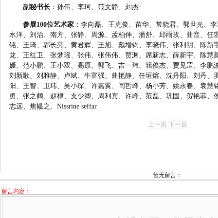
副秘书长
：孙伟、李珂、范文静、刘杰
参展100位艺术家
：李向磊、王克俊、苗华、常晓君、郭世光、李
水洋、刘治、南方、张静、周源、孟柏伸、潘舒、邱雨玫、曲音、任
铭、王琦、郭长亮、黄君辉、王旭、戴增钧、李晓伟、张利明、陈新
龙、王红卫、张梦瑶、张伟、张伟伟、贾渊、席新志、薛新宇、陈慧
媛、范小鹏、王小双、高原、郭飞、吉一玮、籍俊杰、贾见罡、李鹏
刘新歌、刘雅静、卢斌、牛富强、曲艳静、任垣熔、沈丹阳、刘丹、
阳、王智、卫玮、吴小琛、许嘉翼、闫哲峰、杨小芳、姚永春、袁慧
勇、张之鹤、赵棣、支少卿、周利宾、许峰、范磊、巩固、贺艳菲、
志远、焦韫之、Nissrine seffar
暂无留言：
留言内容：