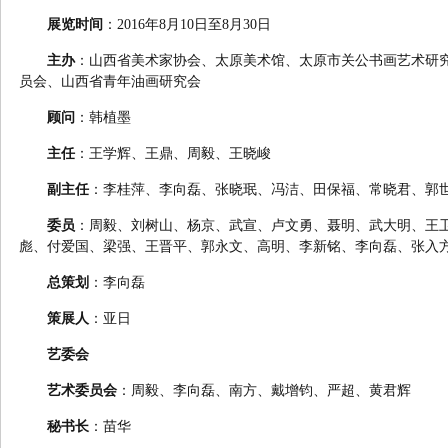
展览时间
：2016年8月10日至8月30日
主办
：山西省美术家协会、太原美术馆、太原市关公书画艺术研
员会、山西省青年油画研究会
顾问
：韩植墨
主任
：王学辉、王鼎、周毅、王晓峻
副主任
：李桂萍、李向磊、张晓珉、冯洁、田保福、常晓君、郭
委员
：周毅、刘树山、杨京、武宣、卢文勇、聂明、武大明、王
彪、付爱国、梁强、王晋平、郭永文、高明、李新铭、李向磊、张入
总策划
：李向磊
策展人
：亚日
艺委会
艺术委员会
：周毅、李向磊、南方、戴增钧、严超、黄君辉
秘书长
：苗华