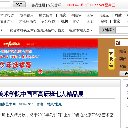
会员注册
|
忘记密码
2026年8月7日 06:55:50 星期五
艺术报道
赛事信息
展览预告
|
名家
书法家
画家
收藏家
|
拍卖
文化产业
艺术家动态
娱乐报道
|
机构
协会
画廊
院校
|
其它
：
关键字：
祝贺本站获艺术行业最具品牌价值奖
祝贺本站入选 2018艺术行业百强
姓名
朝代
省份
央美术学院中国画高研班七人精品展
国家艺术网
2016/7/11
作者:
地点:
北京
高研班七人精品展，将于
2016年7月17日
上午10点在北京798桥艺术空