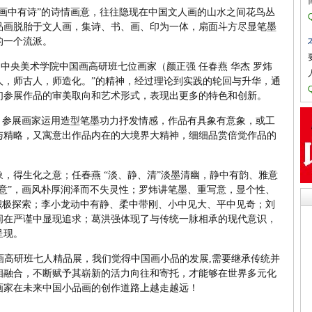
画中有诗”的诗情画意，往往隐现在中国文人画的山水之间花鸟丛
品画脱胎于文人画，集诗、书、画、印为一体，扇面斗方尽显笔墨
的一个流派。
的中央美术学院中国画高研班七位画家（颜正强 任春燕 华杰 罗炜
今人，师古人，师造化。”的精神，经过理论到实践的轮回与升华，通
们参展作品的审美取向和艺术形式，表现出更多的特色和创新。
，参展画家运用造型笔墨功力抒发情感，作品有具象有意象，或工
与精略，又寓意出作品内在的大境界大精神，细细品赏倍觉作品的
，得生化之意；任春燕 “淡、静、清”淡墨清幽，静中有韵、雅意
意”，画风朴厚润泽而不失灵性；罗炜讲笔墨、重写意，显个性、
积极探索；李小龙动中有静、柔中带刚、小中见大、平中见奇；刘
间在严谨中显现追求；葛洪强体现了与传统一脉相承的现代意识，
呈现。
国画高研班七人精品展，我们觉得中国画小品的发展,需要继承传统并
相融合，不断赋予其崭新的活力向往和寄托，才能够在世界多元化
画家在未来中国小品画的创作道路上越走越远！