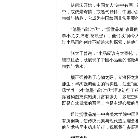
从唐宋开始，中国文人“诗中有画，
中，或依景寄情，或逸气抒怀，中国小
精微与情趣，它成为中国绘画非常重要
“笔墨当随时代”，“赏微品精”参展
李小龙 刘席君 葛洪强），他们以“师
过小品画的创作不断追求和探索，使他
张大千曾说，“小品应该有大寄托”
细或粗放，既展现了中国小品画的缩微
精妙与隽永。
颜正强神游于心物之际，立澄怀之象
趣生；华杰强调画面的写实性，注重“画
蕴学养，对“笔墨当随时代”理论进行了
席君构图充实饱满并富有张力，多层空
既是自然景境的写照，也是主观心境的
通过赏微品精---中央美术学院中
有所创新，使传统元素与现代造型理念
的艺术格局中稳步前行，祝愿我们参展