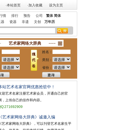
·本站首页
·加入收藏
设为主页
行情
排行
预告
公司
繁体
简体
玉器
瓷器
非遗
文创
万年历
本站欢迎艺术家宣传投放！
祝贺本站获艺术行业最具品牌价值奖
祝贺本站入选
艺术家网络大辞典
：
姓名：
：
类别：
：
省份：
本站艺术名家官网优惠抢驻中！
欢迎艺术名家注册艺术家会员，开通自己的官
网，上传自己的佳作和内容。
QQ:271692909
《艺术家网络大辞典》诚邀入编
《艺术家网络大辞典》，可以刊登艺术名家生平