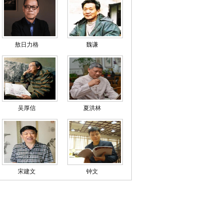
敖日力格
魏谦
吴厚信
夏洪林
宋建文
钟文