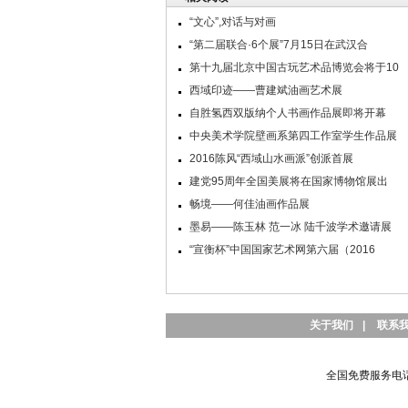
“文心”,对话与对画
“第二届联合·6个展”7月15日在武汉合
第十九届北京中国古玩艺术品博览会将于10
西域印迹——曹建斌油画艺术展
自胜氢西双版纳个人书画作品展即将开幕
中央美术学院壁画系第四工作室学生作品展
2016陈风“西域山水画派”创派首展
建党95周年全国美展将在国家博物馆展出
畅境——何佳油画作品展
墨易——陈玉林 范一冰 陆千波学术邀请展
“宣衡杯”中国国家艺术网第六届（2016
关于我们
|
联系
全国免费服务电话：