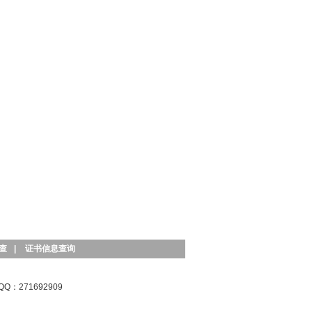
查
|
证书信息查询
QQ：271692909