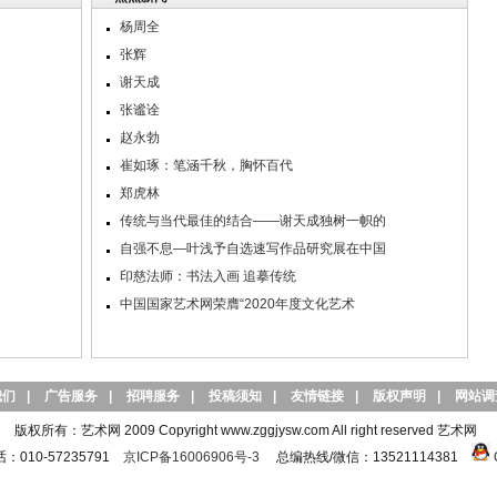
杨周全
张辉
谢天成
张谧诠
赵永勃
崔如琢：笔涵千秋，胸怀百代
郑虎林
传统与当代最佳的结合——谢天成独树一帜的
自强不息—叶浅予自选速写作品研究展在中国
印慈法师：书法入画 追摹传统
中国国家艺术网荣膺“2020年度文化艺术
我们
|
广告服务
|
招聘服务
|
投稿须知
|
友情链接
|
版权声明
|
网站调
版权所有：艺术网 2009 Copyright www.zggjysw.com All right reserved 艺术网
010-57235791
京ICP备16006906号-3
总编热线/微信：13521114381