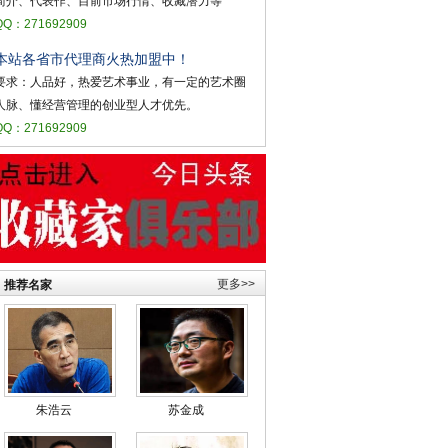
简介、代表作、目前市场行情、收藏潜力等
QQ：271692909
本站各省市代理商火热加盟中！
要求：人品好，热爱艺术事业，有一定的艺术圈
人脉、懂经营管理的创业型人才优先。
QQ：271692909
更多>>
推荐名家
朱浩云
苏金成