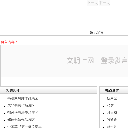
暂无留言：
留言内容：
相关阅读
热点新闻
书法家禹舜作品展区
杨周全
朱非书法作品展区
张辉
郁民华书法作品展区
谢天成
郑佳书法作品展区
张谧诠
中国草书第一笔孟庆丰
赵永勃