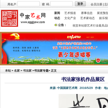
用名户
密 码
会员注册
|
忘
新闻
艺术报道
赛事信息
展览预
动态
文化产业
艺术家动态
娱乐报
公告：
本站欢迎艺术家宣传投放！
祝贺本站获艺术行业最具品牌价
本站
>
名家
>
书法家
>书法家专题> 正文
书法家张机作品展区
来源:
中国国家艺术网
2016/5/29
作者:
地点