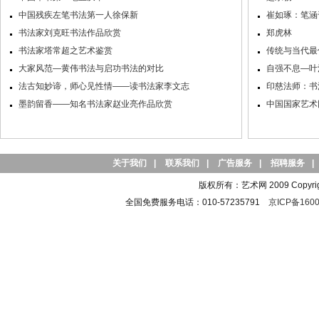
中国残疾左笔书法第一人徐保新
崔如琢：笔涵
书法家刘克旺书法作品欣赏
郑虎林
书法家塔常超之艺术鉴赏
传统与当代最
大家风范—黄伟书法与启功书法的对比
自强不息—叶
法古知妙谛，师心见性情——读书法家李文志
印慈法师：书
墨韵留香——知名书法家赵业亮作品欣赏
中国国家艺术
关于我们
|
联系我们
|
广告服务
|
招聘服务
|
版权所有：艺术网 2009 Copyright 
全国免费服务电话：010-57235791
京ICP备1600