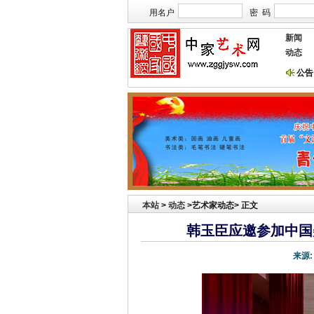
用名户
密 码
新闻
动态
公告
本站欢迎艺术家宣传投放！
祝贺本站获艺术行业最具品牌价值奖
本站
>
动态
>艺术家动态> 正文
韩玉臣应邀参加中国
来源