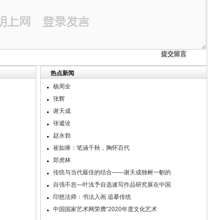
热点新闻
杨周全
张辉
谢天成
张谧诠
赵永勃
崔如琢：笔涵千秋，胸怀百代
郑虎林
传统与当代最佳的结合——谢天成独树一帜的
自强不息—叶浅予自选速写作品研究展在中国
印慈法师：书法入画 追摹传统
中国国家艺术网荣膺“2020年度文化艺术