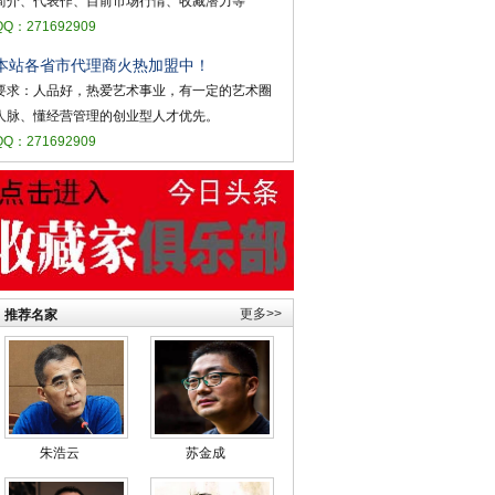
简介、代表作、目前市场行情、收藏潜力等
QQ：271692909
本站各省市代理商火热加盟中！
要求：人品好，热爱艺术事业，有一定的艺术圈
人脉、懂经营管理的创业型人才优先。
QQ：271692909
更多>>
推荐名家
朱浩云
苏金成