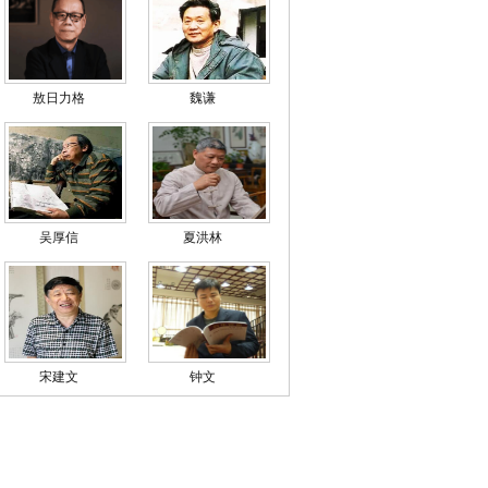
敖日力格
魏谦
吴厚信
夏洪林
宋建文
钟文