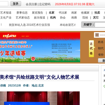
会员注册
|
忘记密码
2026年8月8日 07:01:09 星期六
艺术报道
赛事信息
展览预告
|
名家
书法家
画家
收藏家
|
拍卖
文化产业
艺术家动态
娱乐报道
|
机构
协会
画廊
院校
|
其它
：
关键字：
祝贺本站入选 2018艺术行业百强
本站欢迎艺术家宣传投放！
祝贺本
姓名
朝代
省份
美术馆“共绘丝路文明”文化人物艺术展
:
供稿
2023/12/8
作者:
地点:
北京