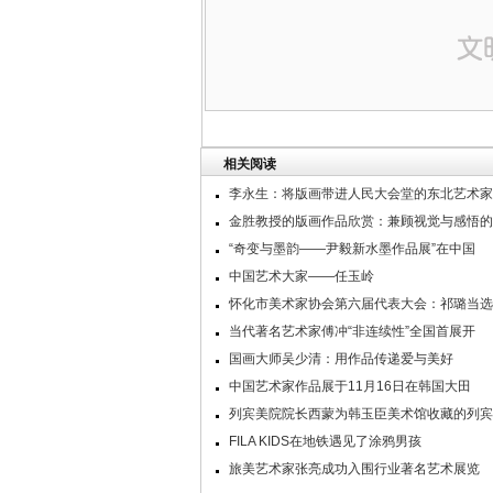
相关阅读
李永生：将版画带进人民大会堂的东北艺术家
金胜教授的版画作品欣赏：兼顾视觉与感悟的
“奇变与墨韵——尹毅新水墨作品展”在中国
中国艺术大家——任玉岭
怀化市美术家协会第六届代表大会：祁璐当选
当代著名艺术家傅冲“非连续性”全国首展开
国画大师吴少清：用作品传递爱与美好
中国艺术家作品展于11月16日在韩国大田
列宾美院院长西蒙为韩玉臣美术馆收藏的列宾
FILA KIDS在地铁遇见了涂鸦男孩
旅美艺术家张亮成功入围行业著名艺术展览