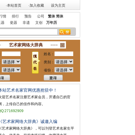
·本站首页
·加入收藏
设为主页
行情
排行
预告
公司
繁体
简体
玉器
瓷器
非遗
文创
万年历
站获艺术行业最具品牌价值奖
祝贺本站入选 2018艺术行业百强
艺术家网络大辞典
：
姓名：
：
类别：
：
省份：
本站艺术名家官网优惠抢驻中！
欢迎艺术名家注册艺术家会员，开通自己的官
网，上传自己的佳作和内容。
QQ:271692909
《艺术家网络大辞典》诚邀入编
《艺术家网络大辞典》，可以刊登艺术名家生平