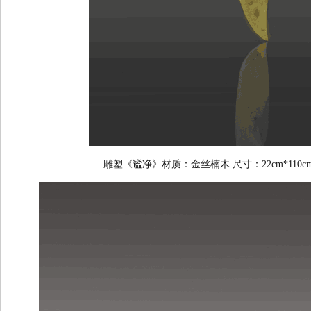
雕塑《谧净》材质：金丝楠木 尺寸：22cm*110cm