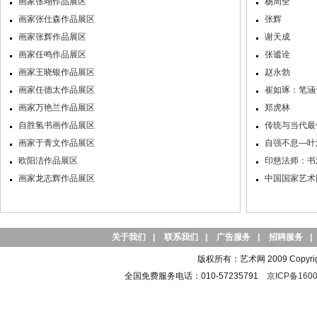
画家张翊作品展区
杨周全
画家张仕森作品展区
张辉
画家张辉作品展区
谢天成
画家任鸣作品展区
张谧诠
画家王晓银作品展区
赵永勃
画家任德太作品展区
崔如琢：笔涵
画家万艳兰作品展区
郑虎林
自胜氢书画作品展区
传统与当代最
画家于青文作品展区
自强不息—叶
欧阳洁作品展区
印慈法师：书
画家龙志辉作品展区
中国国家艺术
关于我们
|
联系我们
|
广告服务
|
招聘服务
|
版权所有：艺术网 2009 Copyright 
全国免费服务电话：010-57235791
京ICP备1600