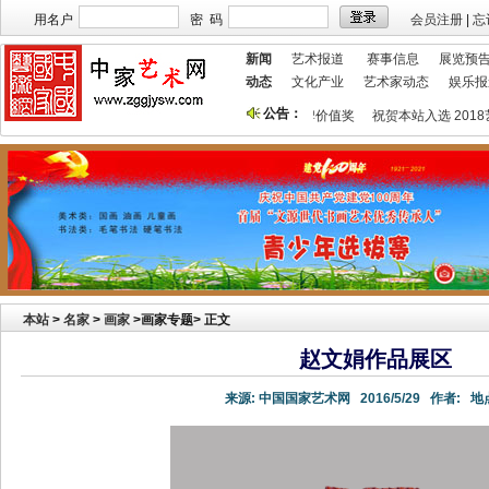
用名户
密 码
会员注册
|
忘
新闻
艺术报道
赛事信息
展览预
动态
文化产业
艺术家动态
娱乐报
公告：
术家宣传投放！
祝贺本站获艺术行业最具品牌价值奖
祝贺本站入选 2018艺
本站
>
名家
>
画家
>画家专题> 正文
赵文娟作品展区
来源:
中国国家艺术网
2016/5/29
作者:
地点