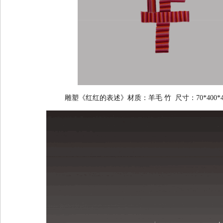
雕塑《红红的表述》材质：羊毛 竹 尺寸：70*400*4