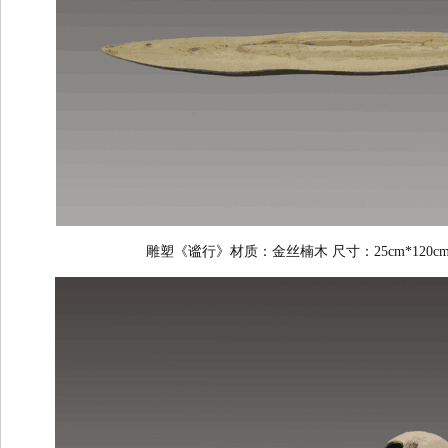
雕塑《谧行》材质：金丝楠木 尺寸：25cm*120cm