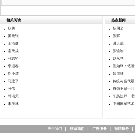
相关阅读
热点新闻
杨勇
杨周全
黄元强
张辉
王清健
谢天成
谢天成
张谧诠
张志坚
赵永勃
李迎春
崔如琢：笔涵
胡小炜
郑虎林
马建平
传统与当代最
张伟
自强不息—叶
韩辅天
印慈法师：书
李茂林
中国国家艺术
关于我们
|
联系我们
|
广告服务
|
招聘服务
|