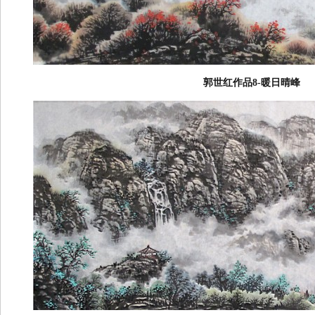
郭世红作品8-暖日晴峰