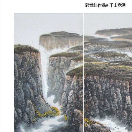
郭世红作品9-千山竞秀