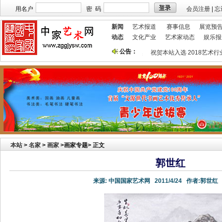
用名户
密 码
会员注册
|
忘
新闻
艺术报道
赛事信息
展览预
动态
文化产业
艺术家动态
娱乐报
公告：
投放！
祝贺本站获艺术行业最具品牌价值奖
祝贺本站入选 2018艺术行业百强
本站
>
名家
>
画家
>画家专题> 正文
郭世红
来源:
中国国家艺术网
2011/4/24
作者:
郭世红