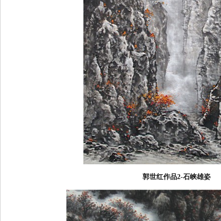
郭世红作品2-石峡雄姿